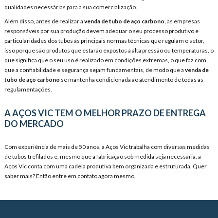
qualidades necessárias para a sua comercialização.
Além disso, antes de realizar a
venda de tubo de aço carbono
, as empresas
responsáveis por sua produção devem adequar o seu processo produtivo e
particularidades dos tubos às principais normas técnicas que regulam o setor,
isso porque são produtos que estarão expostos à alta pressão ou temperaturas, o
que significa que o seu uso é realizado em condições extremas, o que faz com
que a confiabilidade e segurança sejam fundamentais, de modo que a
venda de
tubo de aço carbono
se mantenha condicionada ao atendimento de todas as
regulamentações.
A AÇOS VIC TEM O MELHOR PRAZO DE ENTREGA
DO MERCADO
Com experiência de mais de 50 anos, a Aços Vic trabalha com diversas medidas
de tubos trefilados e, mesmo que a fabricação sob medida seja necessária, a
Aços Vic conta com uma cadeia produtiva bem organizada e estruturada. Quer
saber mais? Então entre em contato agora mesmo.