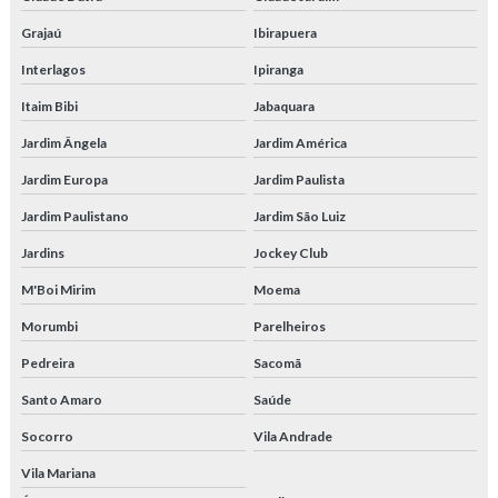
Tubos para calor
Grajaú
Ibirapuera
Tubos hidráulicos alta pressão
Interlagos
Ipiranga
Itaim Bibi
Jabaquara
Tubos para sistemas hidráulicos
Jardim Ângela
Jardim América
Tubos trefilados aço
Jardim Europa
Jardim Paulista
Tubos trefilados de aço carbono
Jardim Paulistano
Jardim São Luiz
Tubos para trocadores e calor
Jardins
Jockey Club
M'Boi Mirim
Moema
Venda de tubo de aço carbono
Morumbi
Parelheiros
Pedreira
Sacomã
Santo Amaro
Saúde
Socorro
Vila Andrade
Vila Mariana