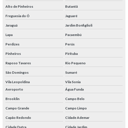
Tubo retangular trefilado
Alto de Pinheiros
Butantã
Tubo trefilado
Freguesia do Ó
Jaguaré
Jaraguá
Jardim Bonfiglioli
Tubo trefilado 1020
Lapa
Pacaembú
Tubo trefilado 1045
Perdizes
Perús
Tubo trefilado 2391
Pinheiros
Pirituba
Tubo trefilado com costura
Raposo Tavares
Rio Pequeno
São Domingos
Sumaré
Tubo trefilado din 2391
Vila Leopoldina
Vila Sonia
Tubo trefilado preço
Aeroporto
Água Funda
Tubo trefilado quadrado
Brooklin
Campo Belo
Campo Grande
Campo Limpo
Tubos de aço trefilados de precisão
Capão Redondo
Cidade Ademar
Tubos para caldeira
Cidade Dutra
Cidade Jardim