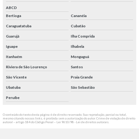
ABCD
Bertioga
Cananéia
Caraguatatuba
Cubatão
Guarujá
Ilha Comprida
Iguape
Ilhabela
Itanhaém
Mongaguá
Riviera de São Lourenço
Santos
São Vicente
Praia Grande
Ubatuba
São Sebastião
Peruíbe
O conteúdo do texto desta página é de direito reservado. Sua reprodução, parcial ou total,
mesmo citando nossos links, é proibida sem a autorização do autor. Crime de violação de direito
autoral – artigo 184 do Código Penal –
Lei 9610/98 - Lei de direitos autorais
.