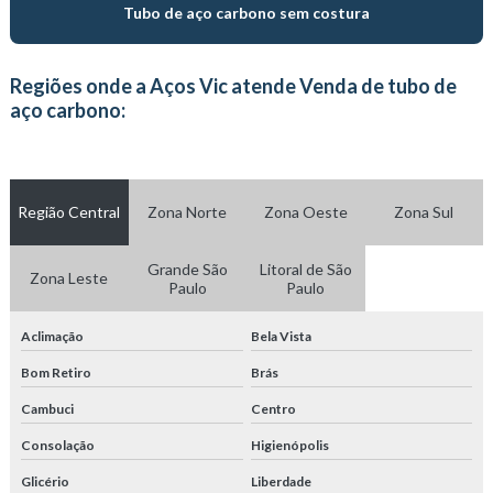
Fabricante de tubo trefilado
Tubo de aço carbono sem costura
Fabricante de tubos hidráulicos
Regiões onde a Aços Vic atende Venda de tubo de
Fornecedor de tubos hidráulicos
aço carbono:
Serviço de corte a laser em tubos
Tratamento térmico com atmosfera
Região Central
Zona Norte
Zona Oeste
Zona Sul
Tratamento térmico com atmosfera controlada
Grande São
Litoral de São
Zona Leste
Trefilação de tubos
Paulo
Paulo
Trefilação de tubos de aço carbono
Aclimação
Bela Vista
Tubo de aço carbono
Bom Retiro
Brás
Cambuci
Centro
Tubo de aço carbono sem costura
Consolação
Higienópolis
Tubo de aço carbono trefilado
Glicério
Liberdade