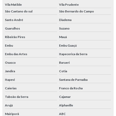
Vila Matilde
Vila Prudente
São Caetano do sul
São Bernardo do Campo
Santo André
Diadema
Guarulhos
Suzano
Ribeirão Pires
Mauá
Embu
Embu Guaçú
Embu das Artes
Itapecerica da Serra
Osasco
Barueri
Jandira
Cotia
Itapevi
Santana de Parnaíba
Caierias
Franco da Rocha
Taboão da Serra
Cajamar
Arujá
Alphaville
Mairiporã
ABC