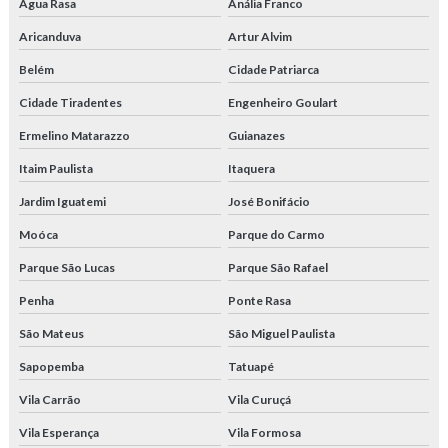
Água Rasa
Anália Franco
Aricanduva
Artur Alvim
Belém
Cidade Patriarca
Cidade Tiradentes
Engenheiro Goulart
Ermelino Matarazzo
Guianazes
Itaim Paulista
Itaquera
Jardim Iguatemi
José Bonifácio
Moóca
Parque do Carmo
Parque São Lucas
Parque São Rafael
Penha
Ponte Rasa
São Mateus
São Miguel Paulista
Sapopemba
Tatuapé
Vila Carrão
Vila Curuçá
Vila Esperança
Vila Formosa