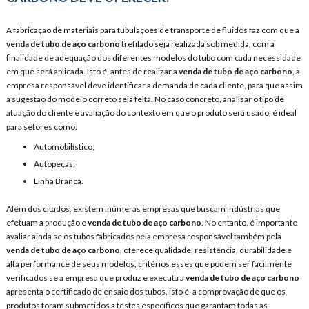
A fabricação de materiais para tubulações de transporte de fluidos faz com que a
venda de tubo de aço carbono
trefilado seja realizada sob medida, com a
finalidade de adequação dos diferentes modelos do tubo com cada necessidade
em que será aplicada. Isto é, antes de realizar a
venda de tubo de aço carbono
, a
empresa responsável deve identificar a demanda de cada cliente, para que assim
a sugestão do modelo correto seja feita. No caso concreto, analisar o tipo de
atuação do cliente e avaliação do contexto em que o produto será usado, é ideal
para setores como:
Automobilístico;
Autopeças;
Linha Branca.
Além dos citados, existem inúmeras empresas que buscam indústrias que
efetuam a produção e
venda de tubo de aço carbono
. No entanto, é importante
avaliar ainda se os tubos fabricados pela empresa responsável também pela
venda de tubo de aço carbono
, oferece qualidade, resistência, durabilidade e
alta performance de seus modelos, critérios esses que podem ser facilmente
verificados se a empresa que produz e executa a
venda de tubo de aço carbono
apresenta o certificado de ensaio dos tubos, isto é, a comprovação de que os
produtos foram submetidos a testes específicos que garantam todas as