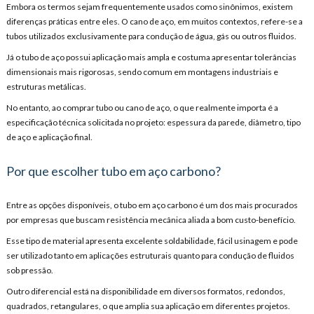
Embora os termos sejam frequentemente usados como sinônimos, existem
diferenças práticas entre eles. O cano de aço, em muitos contextos, refere-se a
tubos utilizados exclusivamente para condução de água, gás ou outros fluidos.
Já o tubo de aço possui aplicação mais ampla e costuma apresentar tolerâncias
dimensionais mais rigorosas, sendo comum em montagens industriais e
estruturas metálicas.
No entanto, ao comprar tubo ou cano de aço, o que realmente importa é a
especificação técnica solicitada no projeto: espessura da parede, diâmetro, tipo
de aço e aplicação final.
Por que escolher tubo em aço carbono?
Entre as opções disponíveis, o tubo em aço carbono é um dos mais procurados
por empresas que buscam resistência mecânica aliada a bom custo-benefício.
Esse tipo de material apresenta excelente soldabilidade, fácil usinagem e pode
ser utilizado tanto em aplicações estruturais quanto para condução de fluidos
sob pressão.
Outro diferencial está na disponibilidade em diversos formatos, redondos,
quadrados, retangulares, o que amplia sua aplicação em diferentes projetos.