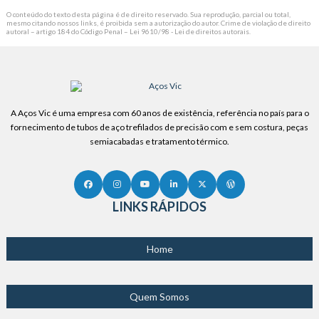
O conteúdo do texto desta página é de direito reservado. Sua reprodução, parcial ou total,
mesmo citando nossos links, é proibida sem a autorização do autor. Crime de violação de direito
autoral – artigo 184 do Código Penal –
Lei 9610/98 - Lei de direitos autorais
.
A Aços Vic é uma empresa com 60 anos de existência, referência no país para o
fornecimento de tubos de aço trefilados de precisão com e sem costura, peças
semiacabadas e tratamento térmico.
LINKS RÁPIDOS
Home
Quem Somos