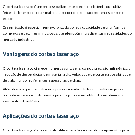
O
corte a laser aço
é um processo altamente preciso e eficiente que utiliza
feixes de laser para cortar materiais, proporcionando acabamentos limpos e
exatos.
Esse método é especialmente valorizado por sua capacidade de criar formas
complexas e detalhes minuciosos, atendendo às mais diversas necessidades do
mercado industrial.
Vantagens do corte a laser aço
O
corte a laser aço
oferece inúmeras vantagens, como a precisão milimétrica, a
redução de desperdícios de material, a alta velocidade de corte e a possibilidade
de trabalhar com diferentes espessuras de chapa.
Além disso, a qualidade do corte proporcionada pelo laser resulta em peças
finais de excelente acabamento, prontas para serem utilizadas em diversos
segmentos da indústria.
Aplicações do corte a laser aço
O
corte a laser aço
é amplamente utilizado na fabricação de componentes para