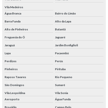
Tubo com costura aço carbono
Vila Medeiros
Tubo hidráulico trefilado
Água Branca
Bairro do Limão
Barra Funda
Alto da Lapa
Tubo redondo trefilado
Alto de Pinheiros
Butantã
Tubo retangular trefilado
Freguesia do Ó
Jaguaré
Tubo trefilado
Jaraguá
Jardim Bonfiglioli
Tubo trefilado 1020
Lapa
Pacaembú
Perdizes
Perús
Tubo trefilado 1045
Pinheiros
Pirituba
Tubo trefilado 2391
Raposo Tavares
Rio Pequeno
Tubo trefilado com costura
São Domingos
Sumaré
Tubo trefilado din 2391
Vila Leopoldina
Vila Sonia
Aeroporto
Água Funda
Tubo trefilado preço
Brooklin
Campo Belo