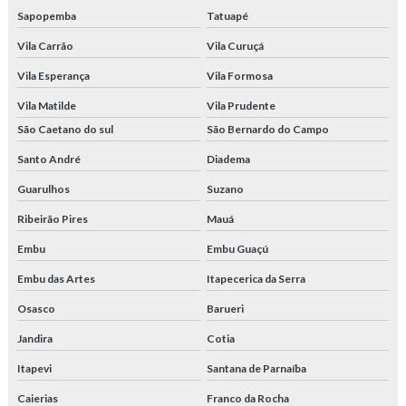
Sapopemba
Tatuapé
Vila Carrão
Vila Curuçá
Vila Esperança
Vila Formosa
Vila Matilde
Vila Prudente
São Caetano do sul
São Bernardo do Campo
Santo André
Diadema
Guarulhos
Suzano
Ribeirão Pires
Mauá
Embu
Embu Guaçú
Embu das Artes
Itapecerica da Serra
Osasco
Barueri
Jandira
Cotia
Itapevi
Santana de Parnaíba
Caierias
Franco da Rocha