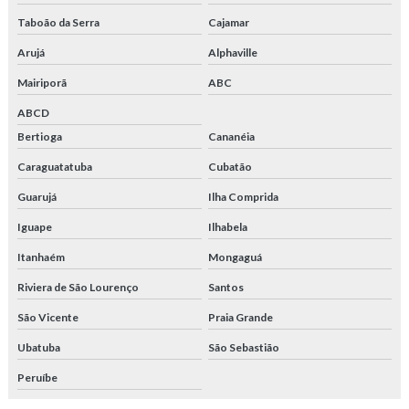
Taboão da Serra
Cajamar
Arujá
Alphaville
Mairiporã
ABC
ABCD
Bertioga
Cananéia
Caraguatatuba
Cubatão
Guarujá
Ilha Comprida
Iguape
Ilhabela
Itanhaém
Mongaguá
Riviera de São Lourenço
Santos
São Vicente
Praia Grande
Ubatuba
São Sebastião
Peruíbe