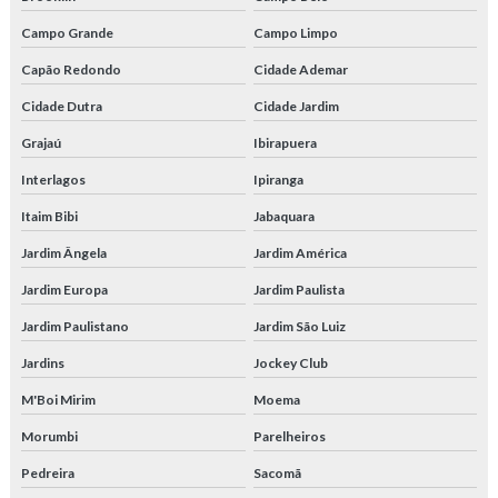
Tubo trefilado quadrado
Campo Grande
Campo Limpo
Tubos de aço trefilados de precisão
Capão Redondo
Cidade Ademar
Tubos para caldeira
Cidade Dutra
Cidade Jardim
Grajaú
Ibirapuera
Tubos para calor
Interlagos
Ipiranga
Tubos hidráulicos alta pressão
Itaim Bibi
Jabaquara
Tubos para sistemas hidráulicos
Jardim Ângela
Jardim América
Tubos trefilados aço
Jardim Europa
Jardim Paulista
Jardim Paulistano
Jardim São Luiz
Tubos trefilados de aço carbono
Jardins
Jockey Club
Tubos para trocadores e calor
M'Boi Mirim
Moema
Venda de tubo de aço carbono
Morumbi
Parelheiros
Pedreira
Sacomã