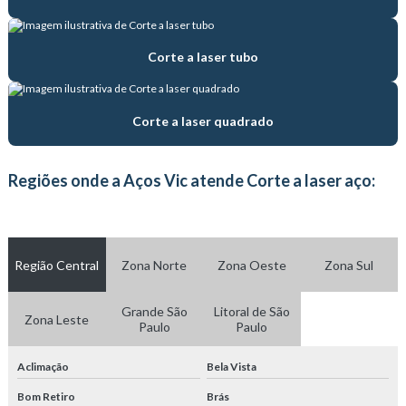
Fábrica de tubos trefilados
Fabricante de tubo de aço de precisão
Corte a laser tubo
Fabricante de tubo com costura
Fabricante de tubo trefilado
Corte a laser quadrado
Fabricante de tubos hidráulicos
Regiões onde a Aços Vic atende Corte a laser aço:
Fornecedor de tubos hidráulicos
Serviço de corte a laser em tubos
Região Central
Zona Norte
Zona Oeste
Zona Sul
Tratamento térmico com atmosfera
Tratamento térmico com atmosfera controlada
Grande São
Litoral de São
Zona Leste
Paulo
Paulo
Trefilação de tubos
Aclimação
Bela Vista
Trefilação de tubos de aço carbono
Bom Retiro
Brás