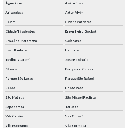
Água Rasa
Anália Franco
Aricanduva
Artur Alvim
Belém
Cidade Patriarca
Cidade Tiradentes
Engenheiro Goulart
Ermelino Matarazzo
Guianazes
Itaim Paulista
Itaquera
Jardim Iguatemi
José Bonifácio
Moóca
Parque do Carmo
Parque São Lucas
Parque São Rafael
Penha
Ponte Rasa
São Mateus
São Miguel Paulista
Sapopemba
Tatuapé
Vila Carrão
Vila Curuçá
Vila Esperança
Vila Formosa