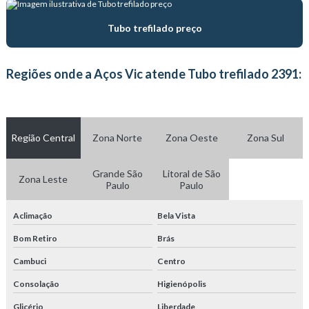
Fabricante de tubo trefilado
Tubo trefilado preço
Fabricante de tubos hidráulicos
Regiões onde a Aços Vic atende Tubo trefilado 2391:
Fornecedor de tubos hidráulicos
Serviço de corte a laser em tubos
Região Central
Zona Norte
Zona Oeste
Zona Sul
Tratamento térmico com atmosfera
Tratamento térmico com atmosfera controlada
Grande São
Litoral de São
Zona Leste
Paulo
Paulo
Trefilação de tubos
Aclimação
Bela Vista
Trefilação de tubos de aço carbono
Bom Retiro
Brás
Tubo de aço carbono
Cambuci
Centro
Tubo de aço carbono sem costura
Consolação
Higienópolis
Glicério
Liberdade
Tubo de aço carbono trefilado