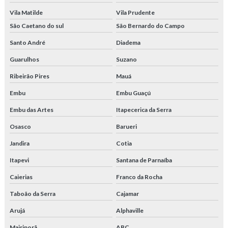
Vila Matilde
Vila Prudente
São Caetano do sul
São Bernardo do Campo
Santo André
Diadema
Guarulhos
Suzano
Ribeirão Pires
Mauá
Embu
Embu Guaçú
Embu das Artes
Itapecerica da Serra
Osasco
Barueri
Jandira
Cotia
Itapevi
Santana de Parnaíba
Caierias
Franco da Rocha
Taboão da Serra
Cajamar
Arujá
Alphaville
Mairiporã
ABC