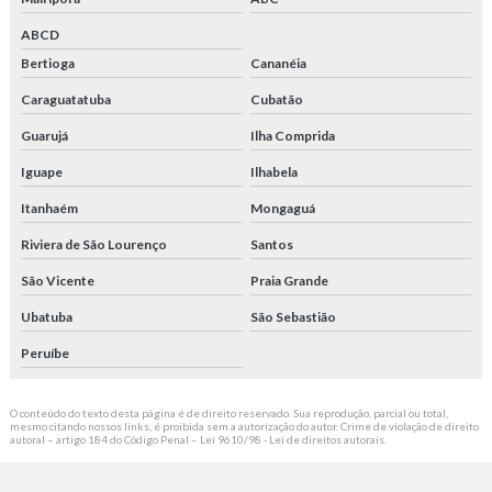
ABCD
Bertioga
Cananéia
Caraguatatuba
Cubatão
Guarujá
Ilha Comprida
Iguape
Ilhabela
Itanhaém
Mongaguá
Riviera de São Lourenço
Santos
São Vicente
Praia Grande
Ubatuba
São Sebastião
Peruíbe
O conteúdo do texto desta página é de direito reservado. Sua reprodução, parcial ou total,
mesmo citando nossos links, é proibida sem a autorização do autor. Crime de violação de direito
autoral – artigo 184 do Código Penal –
Lei 9610/98 - Lei de direitos autorais
.