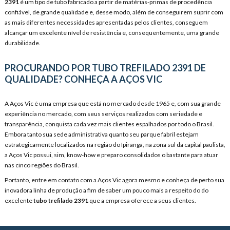
2391
é um tipo de tubo fabricado a partir de matérias-primas de procedência
confiável, de grande qualidade e, desse modo, além de conseguirem suprir com
as mais diferentes necessidades apresentadas pelos clientes, conseguem
alcançar um excelente nível de resistência e, consequentemente, uma grande
durabilidade.
PROCURANDO POR TUBO TREFILADO 2391 DE
QUALIDADE? CONHEÇA A AÇOS VIC
A Aços Vic é uma empresa que está no mercado desde 1965 e, com sua grande
experiência no mercado, com seus serviços realizados com seriedade e
transparência, conquista cada vez mais clientes espalhados por todo o Brasil.
Embora tanto sua sede administrativa quanto seu parque fabril estejam
estrategicamente localizados na região do Ipiranga, na zona sul da capital paulista,
a Aços Vic possui, sim, know-how e preparo consolidados o bastante para atuar
nas cinco regiões do Brasil.
Portanto, entre em contato com a Aços Vic agora mesmo e conheça de perto sua
inovadora linha de produção a fim de saber um pouco mais a respeito do do
excelente
tubo trefilado 2391
que a empresa oferece a seus clientes.