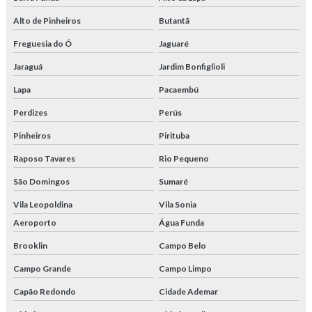
Tubo redondo trefilado
Alto de Pinheiros
Butantã
Tubo retangular trefilado
Freguesia do Ó
Jaguaré
Tubo trefilado
Jaraguá
Jardim Bonfiglioli
Tubo trefilado 1020
Lapa
Pacaembú
Perdizes
Perús
Tubo trefilado 1045
Pinheiros
Pirituba
Tubo trefilado 2391
Raposo Tavares
Rio Pequeno
Tubo trefilado com costura
São Domingos
Sumaré
Tubo trefilado din 2391
Vila Leopoldina
Vila Sonia
Aeroporto
Água Funda
Tubo trefilado preço
Brooklin
Campo Belo
Tubo trefilado quadrado
Campo Grande
Campo Limpo
Tubos de aço trefilados de precisão
Capão Redondo
Cidade Ademar