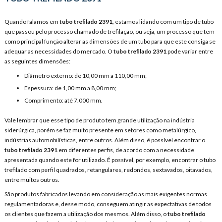
Quando falamos em
tubo trefilado 2391
, estamos lidando com um tipo de tubo
que passou pelo processo chamado de trefilação, ou seja, um processo que tem
como principal função alterar as dimensões de um tubo para que este consiga se
adequar as necessidades do mercado. O
tubo trefilado 2391
pode variar entre
as seguintes dimensões:
Diâmetro externo: de 10,00 mm a 110,00 mm;
Espessura: de 1,00 mm a 8,00 mm;
Comprimento: até 7.000 mm.
Vale lembrar que esse tipo de produto tem grande utilização na indústria
siderúrgica, porém se faz muito presente em setores como metalúrgico,
indústrias automobilísticas, entre outros. Além disso, é possível encontrar o
tubo trefilado 2391
em diferentes perfis, de acordo com a necessidade
apresentada quando este for utilizado. É possível, por exemplo, encontrar o tubo
trefilado com perfil quadrados, retangulares, redondos, sextavados, oitavados,
entre muitos outros.
São produtos fabricados levando em consideração as mais exigentes normas
regulamentadoras e, desse modo, conseguem atingir as expectativas de todos
os clientes que fazem a utilização dos mesmos. Além disso, o
tubo trefilado