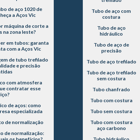
bo de aço 1020 de
Tubo de aço com
heça a Aços Vic
costura
r máquina de corte a
Tubo de aço
s na zona leste?
hidráulico
ser em tubos: garanta
Tubo de aço de
ta com a Aços Vic
precisão
em de tubo trefilado
Tubo de aço trefilado
alidade e precisão
tidas
Tubo de aço trefilado
sem costura
co com atmosfera
ue contratar esse
Tubo chanfrado
iço?
Tubo com costura
co de aços: como
esa especializada
Tubo sem costura
o de normalização
Tubo com costura
aço carbono
o de normalização:
ais os benefícios?
Tubo hidráulico