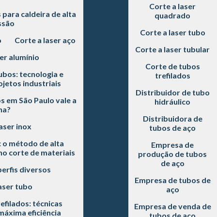
Corte a laser
para caldeira de alta
quadrado
ssão
Corte a laser tubo
o
Corte a laser aço
Corte a laser tubular
er alumínio
Corte de tubos
ubos: tecnologia e
trefilados
jetos industriais
Distribuidor de tubo
s em São Paulo vale a
hidráulico
na?
Distribuidora de
aser inox
tubos de aço
: o método de alta
Empresa de
 no corte de materiais
produção de tubos
de aço
perfis diversos
Empresa de tubos de
aser tubo
aço
efilados: técnicas
Empresa de venda de
áxima eficiência
tubos de aço