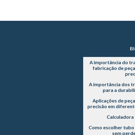
Bl
A importância do tr
fabricação de peç
prec
A importância dos t
para a durabil
Aplicações de peç
precisão em diferente
Calculadora
Como escolher tubo 
sem perde