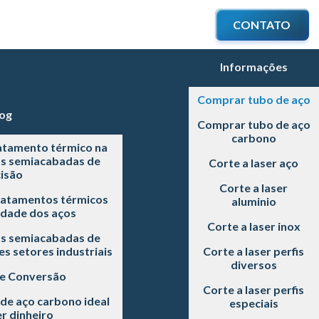
CONTATO
Informações
Comprar tubo de aço
og
Comprar tubo de aço
carbono
atamento térmico na
as semiacabadas de
Corte a laser aço
isão
Corte a laser
ratamentos térmicos
aluminio
idade dos aços
Corte a laser inox
as semiacabadas de
s setores industriais
Corte a laser perfis
diversos
 e Conversão
Corte a laser perfis
de aço carbono ideal
especiais
r dinheiro