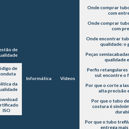
Onde comprar tubo 
com entre
Onde comprar tubo 
com pre
Onde encontrar tubo
qualidade: o 
estão de
Peças semiacabadas
ualidade
qualidade 
ódigo de
Perfis retangulares
onduta
sul: encontre o 
Informática
Vídeos
lítica da
Por que o corte a la
ualidade
alta precisão e
ownload
Por que o tubo d
rtificado
costura é sinôni
ISO
durabi
Por que o tubo trefi
entrega mai