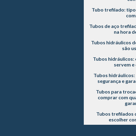
Tubo trefilado: tipo
com
Tubos de aço trefila
na hora d
Tubos hidráulicos d
são u
Tubos hidráulicos: 
servem e 
Tubos hidráulicos
segurança e gara
Tubos para trocad
comprar com qual
gara
Tubos trefilados 
escolher co