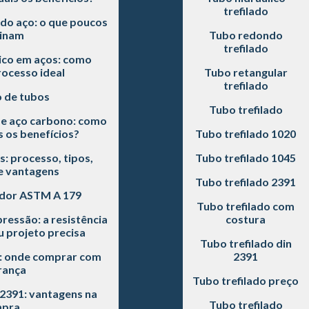
trefilado
do aço: o que poucos
inam
Tubo redondo
trefilado
co em aços: como
rocesso ideal
Tubo retangular
trefilado
o de tubos
Tubo trefilado
de aço carbono: como
s os benefícios?
Tubo trefilado 1020
s: processo, tipos,
Tubo trefilado 1045
e vantagens
Tubo trefilado 2391
dor ASTM A 179
Tubo trefilado com
pressão: a resistência
costura
 projeto precisa
Tubo trefilado din
0: onde comprar com
2391
rança
Tubo trefilado preço
 2391: vantagens na
Tubo trefilado
pra