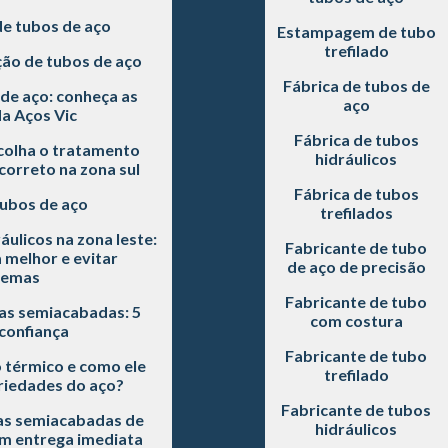
de tubos de aço
Estampagem de tubo
trefilado
ão de tubos de aço
Fábrica de tubos de
de aço: conheça as
aço
a Aços Vic
Fábrica de tubos
scolha o tratamento
hidráulicos
correto na zona sul
Fábrica de tubos
tubos de aço
trefilados
áulicos na zona leste:
Fabricante de tubo
 melhor e evitar
de aço de precisão
lemas
Fabricante de tubo
as semiacabadas: 5
com costura
 confiança
Fabricante de tubo
 térmico e como ele
trefilado
riedades do aço?
Fabricante de tubos
s semiacabadas de
hidráulicos
om entrega imediata