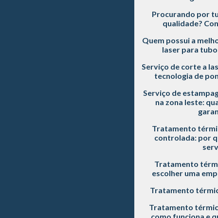
Procurando por tu
qualidade? Con
Quem possui a melho
laser para tubo
Serviço de corte a la
tecnologia de pon
Serviço de estampag
na zona leste: qu
garan
Tratamento térmi
controlada: por q
serv
Tratamento térmi
escolher uma empr
Tratamento térmic
Tratamento térmic
como funciona e qu