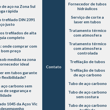
Fornecedor de tubos
de aço na Zona Sul
hidráulicos
ga rápida
Serviço de corte a
trefilado DIN 2391
laser em tubos
ço justo
Tratamento térmico
s trefilados de alta
com atmosfera
guia completo
Tratamento térmico
: onde comprar com
com atmosfera
e bom preço
controlada
 sob medida na zona
Trefilação de tubos
fornecedor ideal
Contato
Trefilação de tubos
ser em tubos garante
de aço carbono
 flexibilidade?
Tubo de aço carbono
e aço carbono sem
mo de segurança e
Tubo de aço carbono
lidade
sem costura
lado 1045 da Aços Vic
Tubo de aço carbono
s desempenho
trefilado