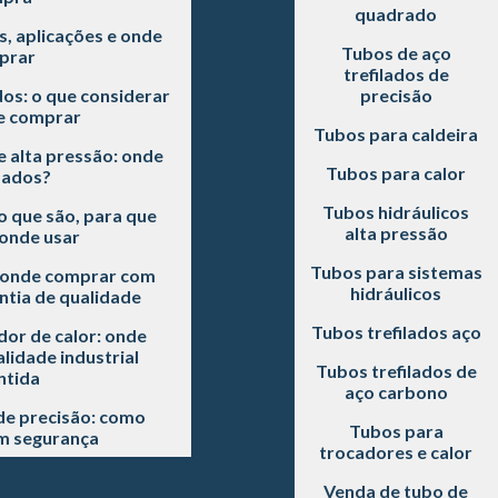
quadrado
s, aplicações e onde
Tubos de aço
prar
trefilados de
dos: o que considerar
precisão
e comprar
Tubos para caldeira
e alta pressão: onde
Tubos para calor
sados?
Tubos hidráulicos
o que são, para que
alta pressão
onde usar
Tubos para sistemas
: onde comprar com
hidráulicos
ntia de qualidade
Tubos trefilados aço
or de calor: onde
idade industrial
Tubos trefilados de
ntida
aço carbono
de precisão: como
Tubos para
m segurança
trocadores e calor
Venda de tubo de