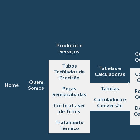
Produtos e
Serviços
G
Q
Tubos
Tabelas e
Trefilados de
Calculadoras
C
Precisão
C
Quem
Home
Somos
Peças
Tabelas
Po
Semiacabadas
Q
Calculadora e
Corte a Laser
Conversão
D
de Tubos
Ce
Tratamento
Térmico