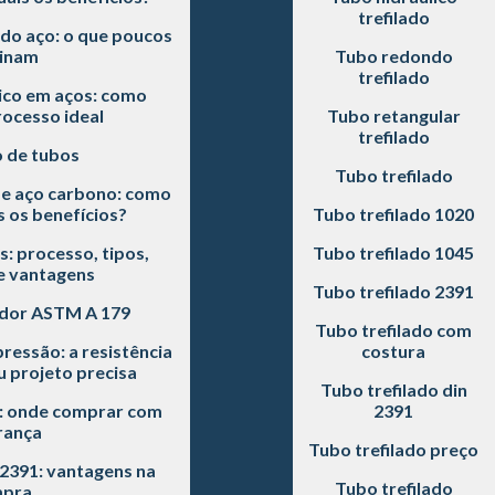
trefilado
do aço: o que poucos
inam
Tubo redondo
trefilado
co em aços: como
rocesso ideal
Tubo retangular
trefilado
o de tubos
Tubo trefilado
de aço carbono: como
s os benefícios?
Tubo trefilado 1020
s: processo, tipos,
Tubo trefilado 1045
e vantagens
Tubo trefilado 2391
dor ASTM A 179
Tubo trefilado com
pressão: a resistência
costura
 projeto precisa
Tubo trefilado din
0: onde comprar com
2391
rança
Tubo trefilado preço
 2391: vantagens na
Tubo trefilado
pra