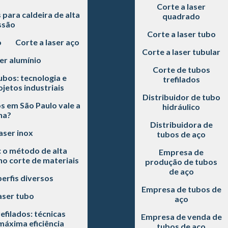
Corte a laser
para caldeira de alta
quadrado
ssão
Corte a laser tubo
o
Corte a laser aço
Corte a laser tubular
er alumínio
Corte de tubos
ubos: tecnologia e
trefilados
jetos industriais
Distribuidor de tubo
s em São Paulo vale a
hidráulico
na?
Distribuidora de
aser inox
tubos de aço
: o método de alta
Empresa de
 no corte de materiais
produção de tubos
de aço
perfis diversos
Empresa de tubos de
aser tubo
aço
efilados: técnicas
Empresa de venda de
áxima eficiência
tubos de aço