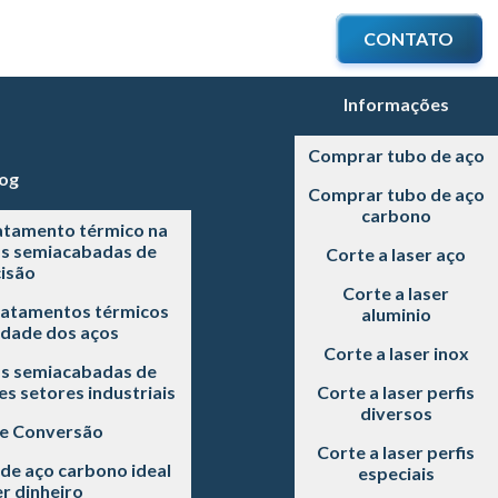
CONTATO
Informações
Comprar tubo de aço
og
Comprar tubo de aço
carbono
atamento térmico na
as semiacabadas de
Corte a laser aço
isão
Corte a laser
ratamentos térmicos
aluminio
idade dos aços
Corte a laser inox
as semiacabadas de
s setores industriais
Corte a laser perfis
diversos
 e Conversão
Corte a laser perfis
de aço carbono ideal
especiais
r dinheiro