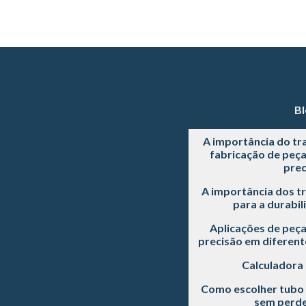
Bl
A importância do tr
fabricação de peç
prec
A importância dos t
para a durabil
Aplicações de peç
precisão em diferente
Calculadora
Como escolher tubo 
sem perde