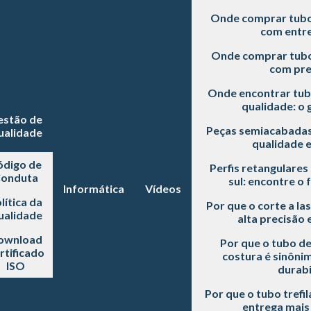
Onde comprar tubo 
com entre
Onde comprar tubo 
com pre
Onde encontrar tubo
qualidade: o 
estão de
Peças semiacabadas
ualidade
qualidade 
ódigo de
Perfis retangulares
onduta
sul: encontre o 
Informática
Vídeos
lítica da
Por que o corte a la
ualidade
alta precisão e
ownload
Por que o tubo d
rtificado
costura é sinôni
ISO
durabi
Por que o tubo trefi
entrega mai