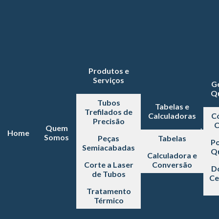
Produtos e
Serviços
G
Q
Tubos
Tabelas e
Trefilados de
Calculadoras
C
Precisão
C
Quem
Home
Somos
Peças
Tabelas
Po
Semiacabadas
Q
Calculadora e
Corte a Laser
Conversão
D
de Tubos
Ce
Tratamento
Térmico