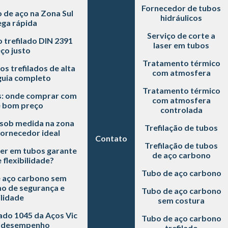
Fornecedor de tubos
de aço na Zona Sul
hidráulicos
ga rápida
Serviço de corte a
trefilado DIN 2391
laser em tubos
ço justo
Tratamento térmico
s trefilados de alta
com atmosfera
guia completo
Tratamento térmico
: onde comprar com
com atmosfera
e bom preço
controlada
 sob medida na zona
Trefilação de tubos
fornecedor ideal
Contato
Trefilação de tubos
ser em tubos garante
de aço carbono
 flexibilidade?
Tubo de aço carbono
e aço carbono sem
mo de segurança e
Tubo de aço carbono
lidade
sem costura
lado 1045 da Aços Vic
Tubo de aço carbono
s desempenho
trefilado