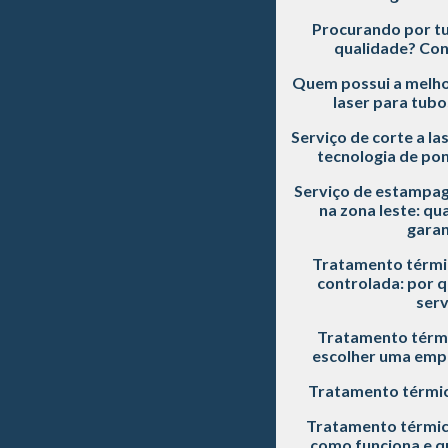
Procurando por tu
qualidade? Con
Quem possui a melho
laser para tubo
Serviço de corte a la
tecnologia de pon
Serviço de estampag
na zona leste: qu
garan
Tratamento térmi
controlada: por q
serv
Tratamento térmi
escolher uma empr
Tratamento térmic
Tratamento térmic
como funciona e qu