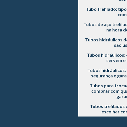
Tubo trefilado: tipo
com
Tubos de aço trefila
na hora d
Tubos hidráulicos d
são u
Tubos hidráulicos: 
servem e 
Tubos hidráulicos
segurança e gara
Tubos para trocad
comprar com qual
gara
Tubos trefilados 
escolher co