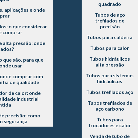
quadrado
s, aplicações e onde
Tubos de aço
prar
trefilados de
dos: o que considerar
precisão
e comprar
Tubos para caldeira
e alta pressão: onde
Tubos para calor
sados?
Tubos hidráulicos
o que são, para que
alta pressão
onde usar
Tubos para sistemas
: onde comprar com
hidráulicos
ntia de qualidade
Tubos trefilados aço
or de calor: onde
idade industrial
Tubos trefilados de
ntida
aço carbono
de precisão: como
Tubos para
m segurança
trocadores e calor
Venda de tubo de