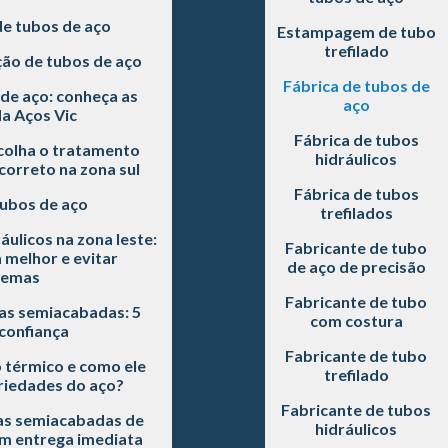
de tubos de aço
Estampagem de tubo
trefilado
ão de tubos de aço
Fábrica de tubos de
de aço: conheça as
aço
a Aços Vic
Fábrica de tubos
scolha o tratamento
hidráulicos
correto na zona sul
Fábrica de tubos
tubos de aço
trefilados
áulicos na zona leste:
Fabricante de tubo
 melhor e evitar
de aço de precisão
lemas
Fabricante de tubo
as semiacabadas: 5
com costura
 confiança
Fabricante de tubo
 térmico e como ele
trefilado
riedades do aço?
Fabricante de tubos
s semiacabadas de
hidráulicos
om entrega imediata