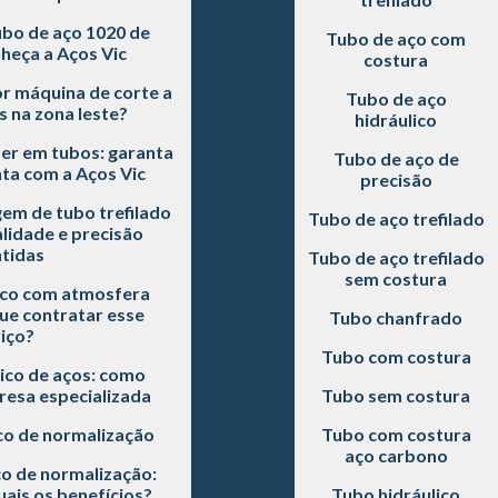
bo de aço 1020 de
Tubo de aço com
heça a Aços Vic
costura
r máquina de corte a
Tubo de aço
s na zona leste?
hidráulico
ser em tubos: garanta
Tubo de aço de
ta com a Aços Vic
precisão
em de tubo trefilado
Tubo de aço trefilado
alidade e precisão
tidas
Tubo de aço trefilado
sem costura
co com atmosfera
ue contratar esse
Tubo chanfrado
iço?
Tubo com costura
co de aços: como
esa especializada
Tubo sem costura
o de normalização
Tubo com costura
aço carbono
o de normalização:
ais os benefícios?
Tubo hidráulico