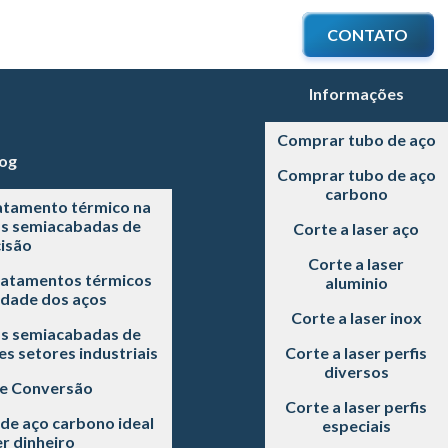
CONTATO
Informações
Comprar tubo de aço
og
Comprar tubo de aço
carbono
atamento térmico na
as semiacabadas de
Corte a laser aço
isão
Corte a laser
ratamentos térmicos
aluminio
idade dos aços
Corte a laser inox
as semiacabadas de
s setores industriais
Corte a laser perfis
diversos
 e Conversão
Corte a laser perfis
de aço carbono ideal
especiais
r dinheiro