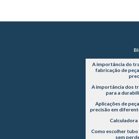
Bl
A importância do tr
fabricação de peç
prec
A importância dos t
para a durabil
Aplicações de peç
precisão em diferente
Calculadora
Como escolher tubo 
sem perde