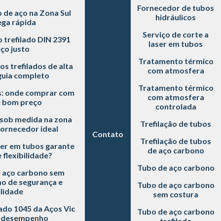
Fornecedor de tubos
de aço na Zona Sul
hidráulicos
ga rápida
Serviço de corte a
trefilado DIN 2391
laser em tubos
ço justo
Tratamento térmico
s trefilados de alta
com atmosfera
guia completo
Tratamento térmico
: onde comprar com
com atmosfera
e bom preço
controlada
 sob medida na zona
Trefilação de tubos
fornecedor ideal
Contato
Trefilação de tubos
ser em tubos garante
de aço carbono
 flexibilidade?
Tubo de aço carbono
e aço carbono sem
mo de segurança e
Tubo de aço carbono
lidade
sem costura
lado 1045 da Aços Vic
Tubo de aço carbono
s desempenho
trefilado