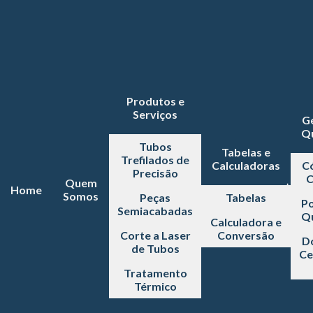
Produtos e
Serviços
G
Q
Tubos
Tabelas e
Trefilados de
Calculadoras
C
Precisão
C
Quem
Home
Somos
Peças
Tabelas
Po
Semiacabadas
Q
Calculadora e
Corte a Laser
Conversão
D
de Tubos
Ce
Tratamento
Térmico