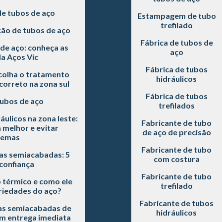
de tubos de aço
Estampagem de tubo
trefilado
ão de tubos de aço
Fábrica de tubos de
de aço: conheça as
aço
a Aços Vic
Fábrica de tubos
scolha o tratamento
hidráulicos
correto na zona sul
Fábrica de tubos
tubos de aço
trefilados
áulicos na zona leste:
Fabricante de tubo
 melhor e evitar
de aço de precisão
lemas
Fabricante de tubo
as semiacabadas: 5
com costura
 confiança
Fabricante de tubo
 térmico e como ele
trefilado
riedades do aço?
Fabricante de tubos
s semiacabadas de
hidráulicos
om entrega imediata