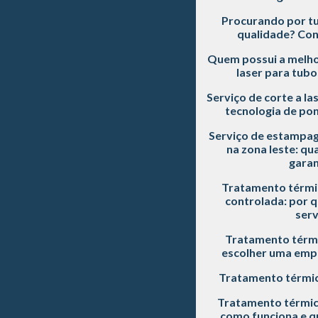
Procurando por tu
qualidade? Con
Quem possui a melho
laser para tubo
Serviço de corte a la
tecnologia de pon
Serviço de estampag
na zona leste: qu
garan
Tratamento térmi
controlada: por q
serv
Tratamento térmi
escolher uma empr
Tratamento térmic
Tratamento térmic
como funciona e qu