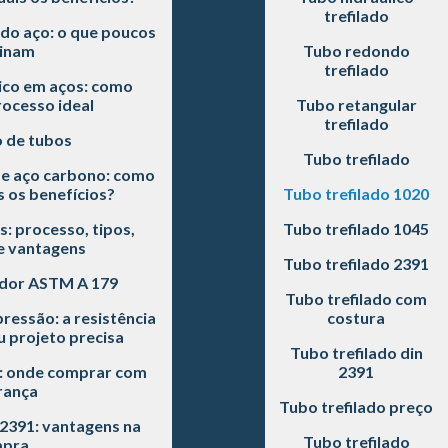
trefilado
do aço: o que poucos
inam
Tubo redondo
trefilado
co em aços: como
rocesso ideal
Tubo retangular
trefilado
o de tubos
Tubo trefilado
de aço carbono: como
s os benefícios?
Tubo trefilado 1020
s: processo, tipos,
Tubo trefilado 1045
e vantagens
Tubo trefilado 2391
dor ASTM A 179
Tubo trefilado com
pressão: a resistência
costura
 projeto precisa
Tubo trefilado din
0: onde comprar com
2391
rança
Tubo trefilado preço
 2391: vantagens na
Tubo trefilado
pra