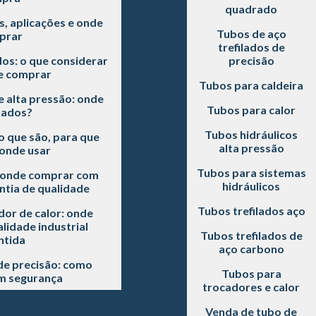
quadrado
s, aplicações e onde
Tubos de aço
prar
trefilados de
dos: o que considerar
precisão
e comprar
Tubos para caldeira
e alta pressão: onde
Tubos para calor
sados?
Tubos hidráulicos
o que são, para que
alta pressão
onde usar
Tubos para sistemas
: onde comprar com
hidráulicos
ntia de qualidade
Tubos trefilados aço
or de calor: onde
idade industrial
Tubos trefilados de
ntida
aço carbono
de precisão: como
Tubos para
m segurança
trocadores e calor
Venda de tubo de