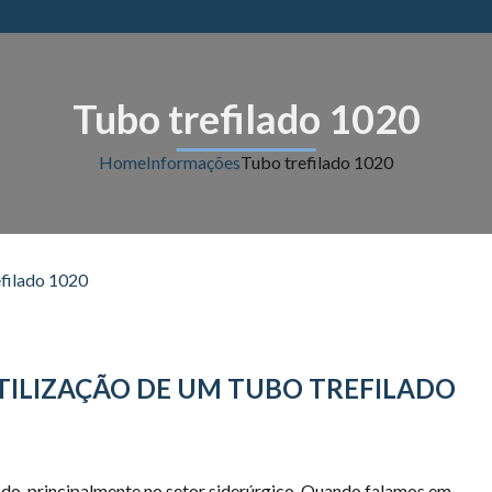
Tubo trefilado 1020
Home
Informações
Tubo trefilado 1020
ILIZAÇÃO DE UM TUBO TREFILADO
ado, principalmente no setor siderúrgico. Quando falamos em