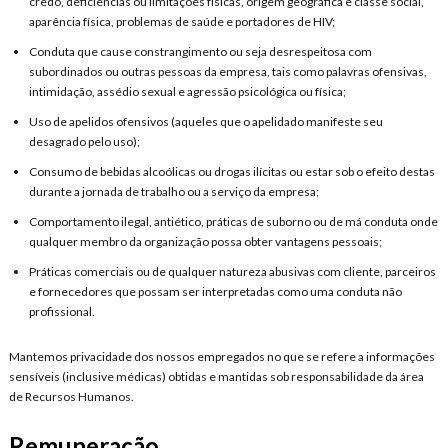
credo, deficiências ou limitações físicas, origem geográfica e classe social,
aparência física, problemas de saúde e portadores de HIV;
Conduta que cause constrangimento ou seja desrespeitosa com
subordinados ou outras pessoas da empresa, tais como palavras ofensivas,
intimidação, assédio sexual e agressão psicológica ou física;
Uso de apelidos ofensivos (aqueles que o apelidado manifeste seu
desagrado pelo uso);
Consumo de bebidas alcoólicas ou drogas ilícitas ou estar sob o efeito destas
durante a jornada de trabalho ou a serviço da empresa;
Comportamento ilegal, antiético, práticas de suborno ou de má conduta onde
qualquer membro da organização possa obter vantagens pessoais;
Práticas comerciais ou de qualquer natureza abusivas com cliente, parceiros
e fornecedores que possam ser interpretadas como uma conduta não
profissional.
Mantemos privacidade dos nossos empregados no que se refere a informações
sensíveis (inclusive médicas) obtidas e mantidas sob responsabilidade da área
de Recursos Humanos.
Remuneração