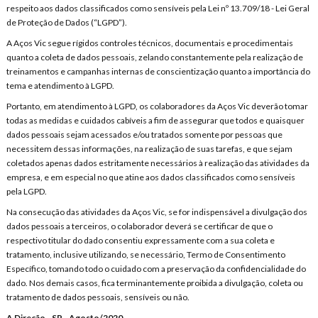
respeito aos dados classificados como sensíveis pela Lei nº 13.709/18 - Lei Geral
de Proteção de Dados (“LGPD”).
A Aços Vic segue rígidos controles técnicos, documentais e procedimentais
quanto a coleta de dados pessoais, zelando constantemente pela realização de
treinamentos e campanhas internas de conscientização quanto a importância do
tema e atendimento à LGPD.
Portanto, em atendimento à LGPD, os colaboradores da Aços Vic deverão tomar
todas as medidas e cuidados cabíveis a fim de assegurar que todos e quaisquer
dados pessoais sejam acessados e/ou tratados somente por pessoas que
necessitem dessas informações, na realização de suas tarefas, e que sejam
coletados apenas dados estritamente necessários à realização das atividades da
empresa, e em especial no que atine aos dados classificados como sensíveis
pela LGPD.
Na consecução das atividades da Aços Vic, se for indispensável a divulgação dos
dados pessoais a terceiros, o colaborador deverá se certificar de que o
respectivo titular do dado consentiu expressamente com a sua coleta e
tratamento, inclusive utilizando, se necessário, Termo de Consentimento
Específico, tomando todo o cuidado com a preservação da confidencialidade do
dado. Nos demais casos, fica terminantemente proibida a divulgação, coleta ou
tratamento de dados pessoais, sensíveis ou não.
A Direção - SP - Agosto/2020