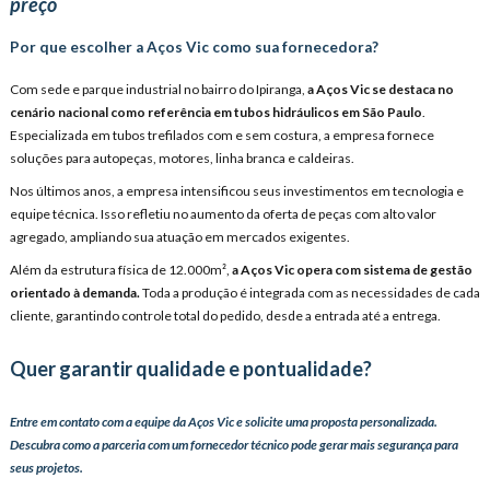
preço
Por que escolher a Aços Vic como sua fornecedora?
Com sede e parque industrial no bairro do Ipiranga,
a Aços Vic se destaca no
cenário nacional como referência em
tubos hidráulicos em São Paulo
.
Especializada em tubos trefilados com e sem costura, a empresa fornece
soluções para autopeças, motores, linha branca e caldeiras.
Nos últimos anos, a empresa intensificou seus investimentos em tecnologia e
equipe técnica. Isso refletiu no aumento da oferta de peças com alto valor
agregado, ampliando sua atuação em mercados exigentes.
Além da estrutura física de 12.000m²,
a Aços Vic opera com sistema de gestão
orientado à demanda.
Toda a produção é integrada com as necessidades de cada
cliente, garantindo controle total do pedido, desde a entrada até a entrega.
Quer garantir qualidade e pontualidade?
Entre em contato com a equipe da Aços Vic e solicite uma proposta personalizada.
Descubra como a parceria com um fornecedor técnico pode gerar mais segurança para
seus projetos.