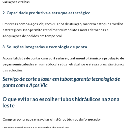
variações e falhas.
2. Capacidade produtiva e estoque estratégico
Empresas como a Aços Vic, com 60 anos de atuação, mantêm estoques médios
estratégicos. Isso permite atendimento imediato a novas demandas e
adequações de pedidos em tempo real.
3. Soluções integradas e tecnologia de ponta
A possibilidade de contar com
corte a laser
,
tratamento térmico
e
produção de
peças semiacabadas
em um só local reduz retrabalhos e eleva a precisão técnica
das soluções.
Serviço de corte a laser em tubos: garanta tecnologia de
ponta com a Aços Vic
O que evitar ao escolher tubos hidráulicos na zona
leste
Comprar por preço sem avaliar o histórico técnico do fornecedor
Ignorar certificações e garantias do produto