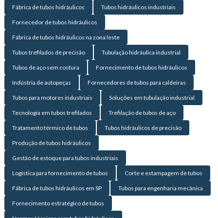
Fábrica de tubos hidráulicos
Tubos hidráulicos industriais
Fornecedor de tubos hidráulicos
Fábrica de tubos hidráulicos na zona leste
Tubos trefilados de precisão
Tubulação hidráulica industrial
Tubos de aço sem costura
Fornecimento de tubos hidráulicos
Indústria de autopeças
Fornecedores de tubos para caldeiras
Tubos para motores industriais
Soluções em tubulação industrial
Tecnologia em tubos trefilados
Trefilação de tubos de aço
Tratamento térmico de tubos
Tubos hidráulicos de precisão
Produção de tubos hidráulicos
Gestão de estoque para tubos industriais
Logística para fornecimento de tubos
Corte e estampagem de tubos
Fábrica de tubos hidráulicos em SP
Tubos para engenharia mecânica
Fornecimento estratégico de tubos