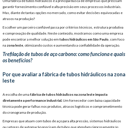
Uma fábrica de tubos hidráulicos é a principal busca de empresas que precisam
garantir fornecimento confiável e alta precisão em seus processos industriais.
Mas, diante de tantas opções no mercado, como evitar decisões equivocadas e
atrasos na produção?
Escolher um parceiro confiável passa por critérios técnicos, estrutura produtiva
e comprovação de qualidade. Neste conteúdo, mostramos como uma empresa
pode encontrar a melhor solução em
tubos hidráulicos em São Paulo
, com foco
na
zona leste
, otimizando custos e aumentando a confiabilidade da operação.
Trefilação de tubos de aço carbono: como funciona e quais
os benefícios?
Por que avaliar a fábrica de tubos hidráulicos na zona
leste
A escolha de uma
fábrica de tubos hidráulicos na zona leste
impacta
diretamente a performance industrial.
Um fornecedor com baixa capacidade
técnica pode gerar falhas nos produtos, atrasos logísticos e comprometimento
do cronograma de produção.
Empresas que atuam com tubos de aço para alta pressão, sistemas hidráulicos
ou setores de automação precisam de tubos que atendam rigorosamente às