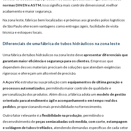
normas DIN EN e ASTM.
Isso significa mais controle dimensional, melhor
acabamento e maior segurança.
Na zona leste, fábricas bem localizadas e próximas aos grandes polos logísticos
de São Paulo oferecem vantagens como entregas ágeis, facilidade de visita
técnica e estoques locais.
Diferenciais de uma fábrica de tubos hidráulicos na zona leste
Uma fábrica de tubos hidráulicos na zona leste deve
apresentar diferenciais que
garantam maior eficiência e segurança para os clientes.
Empresas que
dependem desses materiais precisam de soluções que atendam exigências
rigorosas e ofereçam um alto nível de precisão.
A
Aços Vic
estruturou sua produção com
equipamentos de última geração e
processos automatizados
, permitindo maior controle de qualidade e
personalização dos produtos. Além disso, a fábrica adota um
modelo de gestão
orientado para atendimento ágil e acompanhamento em tempo real dos
pedidos
, proporcionando mais previsibilidade no fornecimento.
Outro fator relevante é a
flexibilidade na produção
, permitindo o
desenvolvimento de
peças semiacabadas sob medida, com corte, estampagem
e soldagem de tubos trefilados
, atendendo demandas específicas de cada setor