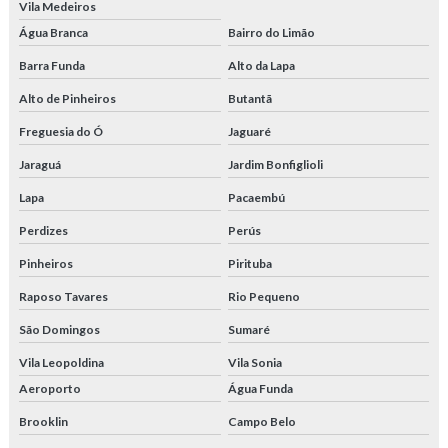
Vila Medeiros
Tubo hidráulico trefilado
Água Branca
Bairro do Limão
Barra Funda
Alto da Lapa
Tubo redondo trefilado
Alto de Pinheiros
Butantã
Tubo retangular trefilado
Freguesia do Ó
Jaguaré
Tubo trefilado
Jaraguá
Jardim Bonfiglioli
Tubo trefilado 1020
Lapa
Pacaembú
Perdizes
Perús
Tubo trefilado 1045
Pinheiros
Pirituba
Tubo trefilado 2391
Raposo Tavares
Rio Pequeno
Tubo trefilado com costura
São Domingos
Sumaré
Tubo trefilado din 2391
Vila Leopoldina
Vila Sonia
Aeroporto
Água Funda
Tubo trefilado preço
Brooklin
Campo Belo
Tubo trefilado quadrado