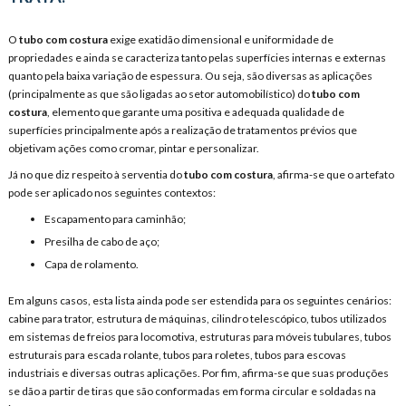
O
tubo com costura
exige exatidão dimensional e uniformidade de
propriedades e ainda se caracteriza tanto pelas superfícies internas e externas
quanto pela baixa variação de espessura. Ou seja, são diversas as aplicações
(principalmente as que são ligadas ao setor automobilístico) do
tubo com
costura
, elemento que garante uma positiva e adequada qualidade de
superfícies principalmente após a realização de tratamentos prévios que
objetivam ações como cromar, pintar e personalizar.
Já no que diz respeito à serventia do
tubo com costura
, afirma-se que o artefato
pode ser aplicado nos seguintes contextos:
Escapamento para caminhão;
Presilha de cabo de aço;
Capa de rolamento.
Em alguns casos, esta lista ainda pode ser estendida para os seguintes cenários:
cabine para trator, estrutura de máquinas, cilindro telescópico, tubos utilizados
em sistemas de freios para locomotiva, estruturas para móveis tubulares, tubos
estruturais para escada rolante, tubos para roletes, tubos para escovas
industriais e diversas outras aplicações. Por fim, afirma-se que suas produções
se dão a partir de tiras que são conformadas em forma circular e soldadas na