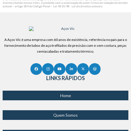
mesmo citando nossos links, é proibida sem a autorização do autor. Crime de violação de direito
autoral – artigo 184 do Código Penal –
Lei 9610/98 - Lei de direitos autorais
.
A Aços Vic é uma empresa com 60 anos de existência, referência no país para o
fornecimento de tubos de aço trefilados de precisão com e sem costura, peças
semiacabadas e tratamento térmico.
LINKS RÁPIDOS
Home
Quem Somos