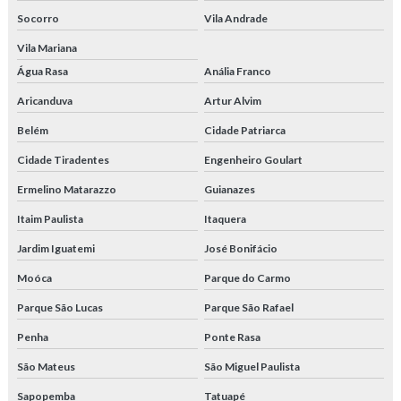
Socorro
Vila Andrade
Vila Mariana
Água Rasa
Anália Franco
Aricanduva
Artur Alvim
Belém
Cidade Patriarca
Cidade Tiradentes
Engenheiro Goulart
Ermelino Matarazzo
Guianazes
Itaim Paulista
Itaquera
Jardim Iguatemi
José Bonifácio
Moóca
Parque do Carmo
Parque São Lucas
Parque São Rafael
Penha
Ponte Rasa
São Mateus
São Miguel Paulista
Sapopemba
Tatuapé