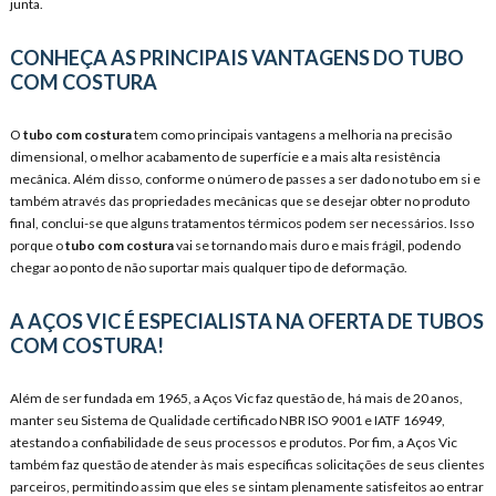
junta.
CONHEÇA AS PRINCIPAIS VANTAGENS DO TUBO
COM COSTURA
O
tubo com costura
tem como principais vantagens a melhoria na precisão
dimensional, o melhor acabamento de superfície e a mais alta resistência
mecânica. Além disso, conforme o número de passes a ser dado no tubo em si e
também através das propriedades mecânicas que se desejar obter no produto
final, conclui-se que alguns tratamentos térmicos podem ser necessários. Isso
porque o
tubo com costura
vai se tornando mais duro e mais frágil, podendo
chegar ao ponto de não suportar mais qualquer tipo de deformação.
A AÇOS VIC É ESPECIALISTA NA OFERTA DE TUBOS
COM COSTURA!
Além de ser fundada em 1965, a Aços Vic faz questão de, há mais de 20 anos,
manter seu Sistema de Qualidade certificado NBR ISO 9001 e IATF 16949,
atestando a confiabilidade de seus processos e produtos. Por fim, a Aços Vic
também faz questão de atender às mais específicas solicitações de seus clientes
parceiros, permitindo assim que eles se sintam plenamente satisfeitos ao entrar