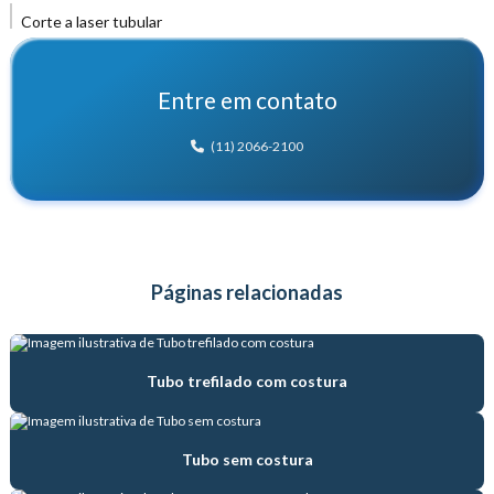
Corte a laser tubular
Corte de tubos trefilados
Entre em contato
Distribuidor de tubo hidráulico
(11) 2066-2100
Distribuidora de tubos de aço
Empresa de produção de tubos de aço
Empresa de tubos de aço
Páginas relacionadas
Empresa de venda de tubos de aço
Estampagem de tubo trefilado
Tubo trefilado com costura
Fábrica de tubos de aço
Fábrica de tubos hidráulicos
Tubo sem costura
Fábrica de tubos trefilados