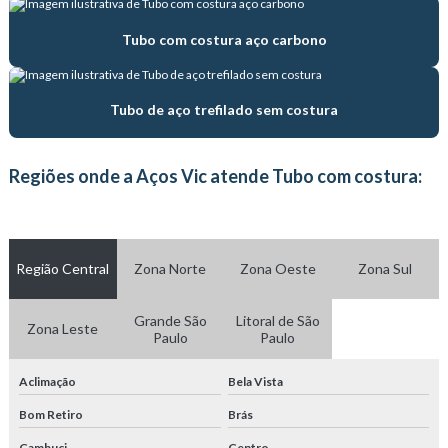
Fabricante de tubo de aço de precisão
Tubo com costura aço carbono
Fabricante de tubo com costura
Fabricante de tubo trefilado
Tubo de aço trefilado sem costura
Fabricante de tubos hidráulicos
Regiões onde a Aços Vic atende Tubo com costura:
Fornecedor de tubos hidráulicos
Serviço de corte a laser em tubos
Região Central
Zona Norte
Zona Oeste
Zona Sul
Tratamento térmico com atmosfera
Tratamento térmico com atmosfera controlada
Grande São
Litoral de São
Zona Leste
Paulo
Paulo
Trefilação de tubos
Aclimação
Bela Vista
Trefilação de tubos de aço carbono
Bom Retiro
Brás
Tubo de aço carbono
Cambuci
Centro