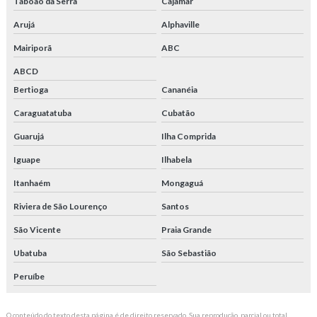
Taboão da Serra
Cajamar
Arujá
Alphaville
Mairiporã
ABC
ABCD
Bertioga
Cananéia
Caraguatatuba
Cubatão
Guarujá
Ilha Comprida
Iguape
Ilhabela
Itanhaém
Mongaguá
Riviera de São Lourenço
Santos
São Vicente
Praia Grande
Ubatuba
São Sebastião
Peruíbe
O conteúdo do texto desta página é de direito reservado. Sua reprodução, parcial ou total,