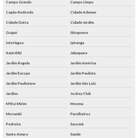
Campo Grande
Campo Limpo
Tubos de aço trefilados de precisão
Capão Redondo
Cidade Ademar
Tubos para caldeira
Cidade Dutra
Cidade Jardim
Grajaú
Ibirapuera
Tubos para calor
Interlagos
Ipiranga
Tubos hidráulicos alta pressão
Itaim Bibi
Jabaquara
Tubos para sistemas hidráulicos
Jardim Ângela
Jardim América
Tubos trefilados aço
Jardim Europa
Jardim Paulista
Jardim Paulistano
Jardim São Luiz
Tubos trefilados de aço carbono
Jardins
Jockey Club
Tubos para trocadores e calor
M'Boi Mirim
Moema
Venda de tubo de aço carbono
Morumbi
Parelheiros
Pedreira
Sacomã
Santo Amaro
Saúde