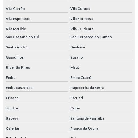
Vila Carrão
Vila Curuçá
Vila Esperança
Vila Formosa
Vila Matilde
Vila Prudente
São Caetano do sul
São Bernardo do Campo
Santo André
Diadema
Guarulhos
Suzano
Ribeirão Pires
Mauá
Embu
Embu Guaçú
Embu das Artes
Itapecerica da Serra
Osasco
Barueri
Jandira
Cotia
Itapevi
Santana de Parnaíba
Caierias
Franco da Rocha