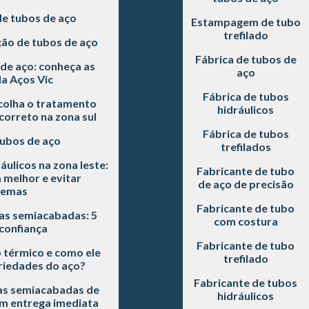
de tubos de aço
Estampagem de tubo
trefilado
ão de tubos de aço
Fábrica de tubos de
de aço: conheça as
aço
a Aços Vic
Fábrica de tubos
scolha o tratamento
hidráulicos
correto na zona sul
Fábrica de tubos
tubos de aço
trefilados
áulicos na zona leste:
Fabricante de tubo
 melhor e evitar
de aço de precisão
lemas
Fabricante de tubo
as semiacabadas: 5
com costura
 confiança
Fabricante de tubo
 térmico e como ele
trefilado
riedades do aço?
Fabricante de tubos
s semiacabadas de
hidráulicos
om entrega imediata