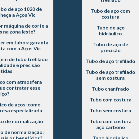
bo de aço 1020 de
Tubo de aço com
heça a Aços Vic
costura
r máquina de corte a
Tubo de aço
s na zona leste?
hidráulico
ser em tubos: garanta
Tubo de aço de
ta com a Aços Vic
precisão
em de tubo trefilado
Tubo de aço trefilado
alidade e precisão
tidas
Tubo de aço trefilado
sem costura
co com atmosfera
ue contratar esse
Tubo chanfrado
iço?
Tubo com costura
co de aços: como
esa especializada
Tubo sem costura
o de normalização
Tubo com costura
aço carbono
o de normalização:
ais os benefícios?
Tubo hidráulico