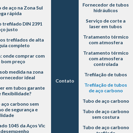
Fornecedor de tubos
de aço na Zona Sul
hidráulicos
ga rápida
Serviço de corte a
trefilado DIN 2391
laser em tubos
ço justo
Tratamento térmico
s trefilados de alta
com atmosfera
guia completo
Tratamento térmico
: onde comprar com
com atmosfera
e bom preço
controlada
 sob medida na zona
Trefilação de tubos
fornecedor ideal
Contato
Trefilação de tubos
ser em tubos garante
de aço carbono
 flexibilidade?
Tubo de aço carbono
e aço carbono sem
mo de segurança e
Tubo de aço carbono
lidade
sem costura
lado 1045 da Aços Vic
Tubo de aço carbono
s desempenho
trefilado