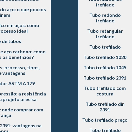
trefilado
do aço: o que poucos
inam
Tubo redondo
trefilado
co em aços: como
rocesso ideal
Tubo retangular
trefilado
o de tubos
Tubo trefilado
de aço carbono: como
s os benefícios?
Tubo trefilado 1020
s: processo, tipos,
Tubo trefilado 1045
e vantagens
Tubo trefilado 2391
dor ASTM A 179
Tubo trefilado com
pressão: a resistência
costura
 projeto precisa
Tubo trefilado din
0: onde comprar com
2391
rança
Tubo trefilado preço
 2391: vantagens na
Tubo trefilado
pra