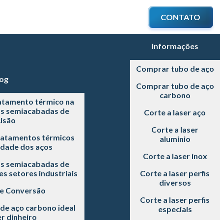
CONTATO
Informações
Comprar tubo de aço
og
Comprar tubo de aço
carbono
atamento térmico na
as semiacabadas de
Corte a laser aço
isão
Corte a laser
ratamentos térmicos
aluminio
idade dos aços
Corte a laser inox
as semiacabadas de
s setores industriais
Corte a laser perfis
diversos
 e Conversão
Corte a laser perfis
de aço carbono ideal
especiais
r dinheiro