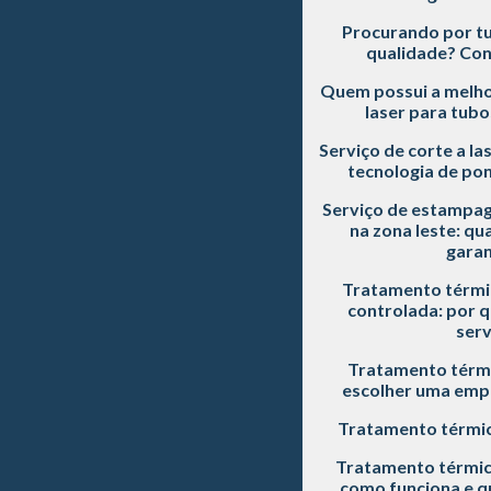
Procurando por tu
qualidade? Con
Quem possui a melho
laser para tubo
Serviço de corte a la
tecnologia de pon
Serviço de estampag
na zona leste: qu
garan
Tratamento térmi
controlada: por q
serv
Tratamento térmi
escolher uma empr
Tratamento térmic
Tratamento térmic
como funciona e qu