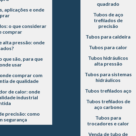
quadrado
s, aplicações e onde
Tubos de aço
prar
trefilados de
dos: o que considerar
precisão
e comprar
Tubos para caldeira
e alta pressão: onde
Tubos para calor
sados?
Tubos hidráulicos
o que são, para que
alta pressão
onde usar
Tubos para sistemas
: onde comprar com
hidráulicos
ntia de qualidade
Tubos trefilados aço
or de calor: onde
idade industrial
Tubos trefilados de
ntida
aço carbono
de precisão: como
Tubos para
m segurança
trocadores e calor
Venda de tubo de