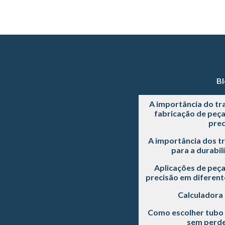
Bl
A importância do tr
fabricação de peç
prec
A importância dos t
para a durabil
Aplicações de peç
precisão em diferente
Calculadora
Como escolher tubo 
sem perde