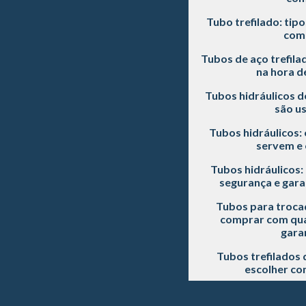
Tubo trefilado: tipo
com
Tubos de aço trefila
na hora d
Tubos hidráulicos d
são u
Tubos hidráulicos: 
servem e 
Tubos hidráulicos
segurança e gara
Tubos para trocad
comprar com qual
gara
Tubos trefilados 
escolher co