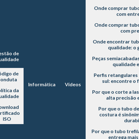
Onde comprar tubo 
com entre
Onde comprar tubo 
com pre
Onde encontrar tubo
qualidade: o 
estão de
Peças semiacabadas
ualidade
qualidade 
ódigo de
Perfis retangulares
onduta
sul: encontre o 
Informática
Vídeos
lítica da
Por que o corte a la
ualidade
alta precisão e
ownload
Por que o tubo d
rtificado
costura é sinôni
ISO
durabi
Por que o tubo trefi
entrega mai