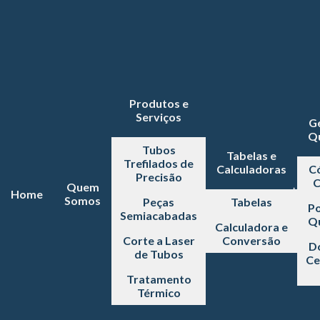
Produtos e
Serviços
G
Q
Tubos
Tabelas e
Trefilados de
Calculadoras
C
Precisão
C
Quem
Home
Somos
Peças
Tabelas
Po
Semiacabadas
Q
Calculadora e
Corte a Laser
Conversão
D
de Tubos
Ce
Tratamento
Térmico