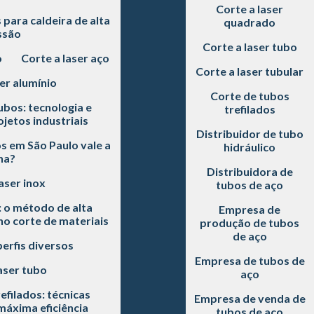
Corte a laser
para caldeira de alta
quadrado
ssão
Corte a laser tubo
o
Corte a laser aço
Corte a laser tubular
er alumínio
Corte de tubos
ubos: tecnologia e
trefilados
jetos industriais
Distribuidor de tubo
s em São Paulo vale a
hidráulico
na?
Distribuidora de
aser inox
tubos de aço
: o método de alta
Empresa de
 no corte de materiais
produção de tubos
de aço
perfis diversos
Empresa de tubos de
aser tubo
aço
efilados: técnicas
Empresa de venda de
áxima eficiência
tubos de aço