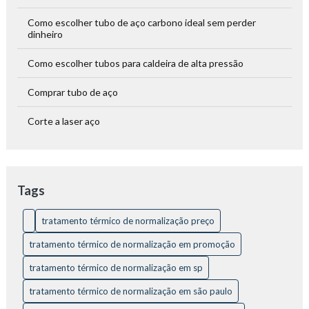
Como escolher tubo de aço carbono ideal sem perder
dinheiro
Como escolher tubos para caldeira de alta pressão
Comprar tubo de aço
Corte a laser aço
Corte a laser alumínio
Corte a laser de tubos: tecnologia e precisão para projetos
Tags
industriais
Corte a laser em tubos em São Paulo vale a pena?
tratamento térmico de normalização preço
tratamento térmico de normalização em promoção
Corte a laser inox
tratamento térmico de normalização em sp
Corte a laser inox: o método de alta precisão e eficiência no
corte de materiais
tratamento térmico de normalização em são paulo